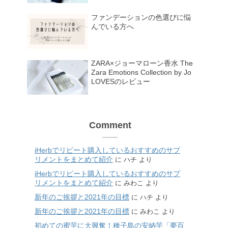
ファンデーションの色選びに悩
んでいる方へ
ZARA×ジョーマローン香水 The
Zara Emotions Collection by Jo
LOVESのレビュー
Comment
iHerbでリピート購入しているおすすめのサプ
リメントをまとめて紹介
に
ハチ
より
iHerbでリピート購入しているおすすめのサプ
リメントをまとめて紹介
に
みわこ
より
新年のご挨拶と2021年の目標
に
ハチ
より
新年のご挨拶と2021年の目標
に
みわこ
より
初めての蜜芋に大興奮！種子島の安納芋「夢百