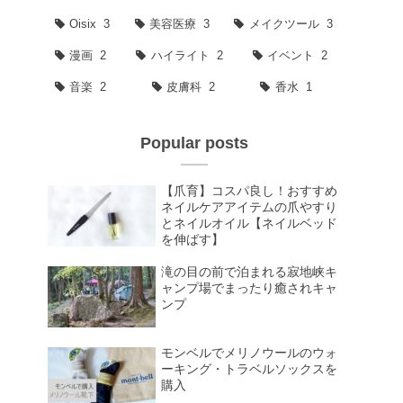
Oisix
3
美容医療
3
メイクツール
3
漫画
2
ハイライト
2
イベント
2
音楽
2
皮膚科
2
香水
1
Popular posts
【爪育】コスパ良し！おすすめ
ネイルケアアイテムの爪やすり
とネイルオイル【ネイルベッド
を伸ばす】
滝の目の前で泊まれる寂地峡キ
ャンプ場でまったり癒されキャ
ンプ
モンベルでメリノウールのウォ
ーキング・トラベルソックスを
購入