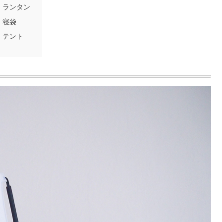
ランタン
寝袋
テント