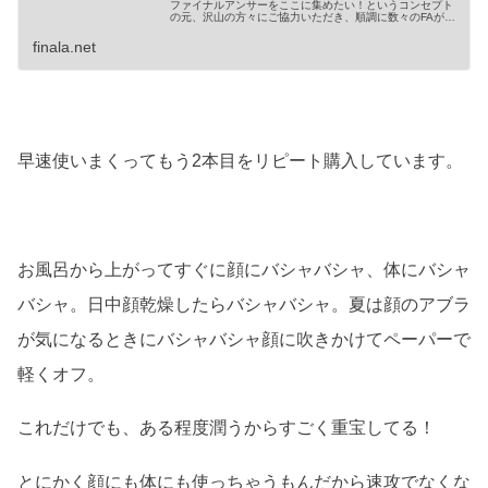
ファイナルアンサーをここに集めたい！というコンセプト
の元、沢山の方々にご協力いただき、順調に数々のFAが集
まってきております。 来年も絶対 etc...
finala.net
早速使いまくってもう2本目をリピート購入しています。
お風呂から上がってすぐに顔にバシャバシャ、体にバシャ
バシャ。日中顔乾燥したらバシャバシャ。夏は顔のアブラ
が気になるときにバシャバシャ顔に吹きかけてペーパーで
軽くオフ。
これだけでも、ある程度潤うからすごく重宝してる！
とにかく顔にも体にも使っちゃうもんだから速攻でなくな