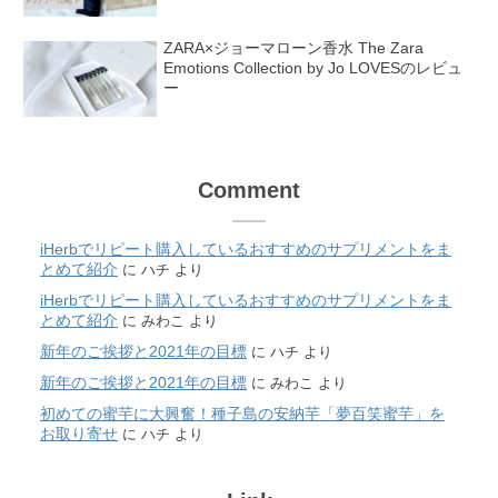
ZARA×ジョーマローン香水 The Zara
Emotions Collection by Jo LOVESのレビュ
ー
Comment
iHerbでリピート購入しているおすすめのサプリメントをま
とめて紹介
に
ハチ
より
iHerbでリピート購入しているおすすめのサプリメントをま
とめて紹介
に
みわこ
より
新年のご挨拶と2021年の目標
に
ハチ
より
新年のご挨拶と2021年の目標
に
みわこ
より
初めての蜜芋に大興奮！種子島の安納芋「夢百笑蜜芋」を
お取り寄せ
に
ハチ
より