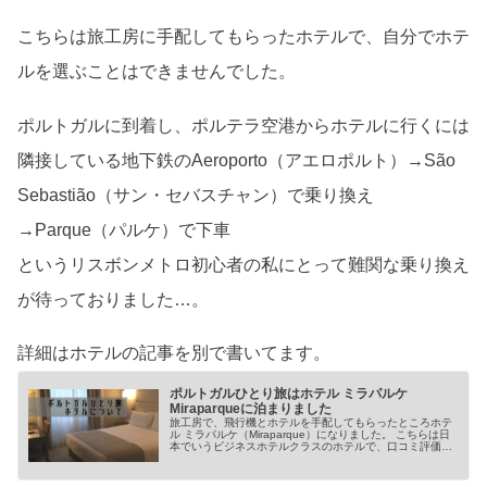
こちらは旅工房に手配してもらったホテルで、自分でホテ
ルを選ぶことはできませんでした。
ポルトガルに到着し、ポルテラ空港からホテルに行くには
隣接している地下鉄のAeroporto（アエロポルト）→São
Sebastião（サン・セバスチャン）で乗り換え
→Parque（パルケ）で下車
というリスボンメトロ初心者の私にとって難関な乗り換え
が待っておりました…。
詳細はホテルの記事を別で書いてます。
ポルトガルひとり旅はホテル ミラパルケ
Miraparqueに泊まりました
旅工房で、飛行機とホテルを手配してもらったところホテ
ル ミラパルケ（Miraparque）になりました。 こちらは日
本でいうビジネスホテルクラスのホテルで、口コミ評価も
割とよさげ。 なんといってもパル etc...