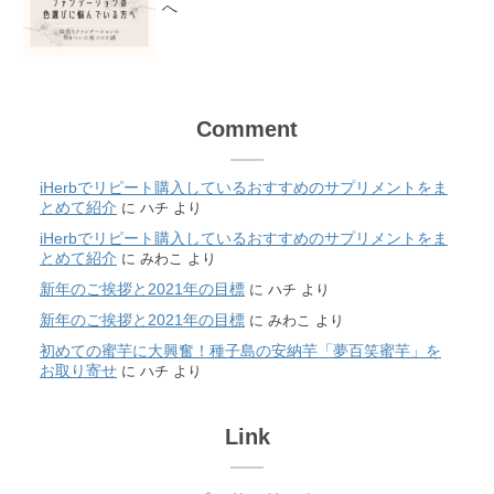
へ
Comment
iHerbでリピート購入しているおすすめのサプリメントをま
とめて紹介
に
ハチ
より
iHerbでリピート購入しているおすすめのサプリメントをま
とめて紹介
に
みわこ
より
新年のご挨拶と2021年の目標
に
ハチ
より
新年のご挨拶と2021年の目標
に
みわこ
より
初めての蜜芋に大興奮！種子島の安納芋「夢百笑蜜芋」を
お取り寄せ
に
ハチ
より
Link