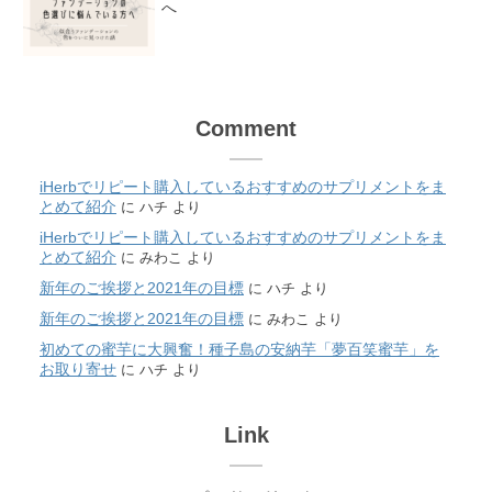
へ
Comment
iHerbでリピート購入しているおすすめのサプリメントをま
とめて紹介
に
ハチ
より
iHerbでリピート購入しているおすすめのサプリメントをま
とめて紹介
に
みわこ
より
新年のご挨拶と2021年の目標
に
ハチ
より
新年のご挨拶と2021年の目標
に
みわこ
より
初めての蜜芋に大興奮！種子島の安納芋「夢百笑蜜芋」を
お取り寄せ
に
ハチ
より
Link