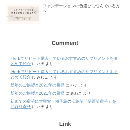
ファンデーションの色選びに悩んでいる方
へ
Comment
iHerbでリピート購入しているおすすめのサプリメントをま
とめて紹介
に
ハチ
より
iHerbでリピート購入しているおすすめのサプリメントをま
とめて紹介
に
みわこ
より
新年のご挨拶と2021年の目標
に
ハチ
より
新年のご挨拶と2021年の目標
に
みわこ
より
初めての蜜芋に大興奮！種子島の安納芋「夢百笑蜜芋」を
お取り寄せ
に
ハチ
より
Link