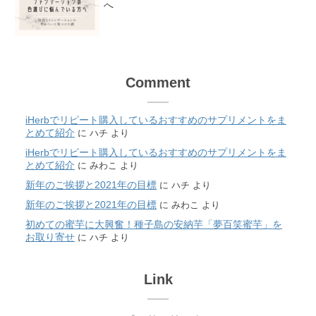
へ
Comment
iHerbでリピート購入しているおすすめのサプリメントをま
とめて紹介
に
ハチ
より
iHerbでリピート購入しているおすすめのサプリメントをま
とめて紹介
に
みわこ
より
新年のご挨拶と2021年の目標
に
ハチ
より
新年のご挨拶と2021年の目標
に
みわこ
より
初めての蜜芋に大興奮！種子島の安納芋「夢百笑蜜芋」を
お取り寄せ
に
ハチ
より
Link