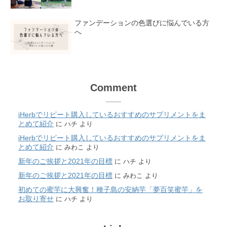
ファンデーションの色選びに悩んでいる方
へ
Comment
iHerbでリピート購入しているおすすめのサプリメントをま
とめて紹介
に
ハチ
より
iHerbでリピート購入しているおすすめのサプリメントをま
とめて紹介
に
みわこ
より
新年のご挨拶と2021年の目標
に
ハチ
より
新年のご挨拶と2021年の目標
に
みわこ
より
初めての蜜芋に大興奮！種子島の安納芋「夢百笑蜜芋」を
お取り寄せ
に
ハチ
より