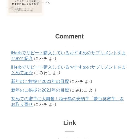
へ
Comment
iHerbでリピート購入しているおすすめのサプリメントをま
とめて紹介
に
ハチ
より
iHerbでリピート購入しているおすすめのサプリメントをま
とめて紹介
に
みわこ
より
新年のご挨拶と2021年の目標
に
ハチ
より
新年のご挨拶と2021年の目標
に
みわこ
より
初めての蜜芋に大興奮！種子島の安納芋「夢百笑蜜芋」を
お取り寄せ
に
ハチ
より
Link