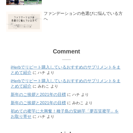
ファンデーションの色選びに悩んでいる方
へ
Comment
iHerbでリピート購入しているおすすめのサプリメントをま
とめて紹介
に
ハチ
より
iHerbでリピート購入しているおすすめのサプリメントをま
とめて紹介
に
みわこ
より
新年のご挨拶と2021年の目標
に
ハチ
より
新年のご挨拶と2021年の目標
に
みわこ
より
初めての蜜芋に大興奮！種子島の安納芋「夢百笑蜜芋」を
お取り寄せ
に
ハチ
より