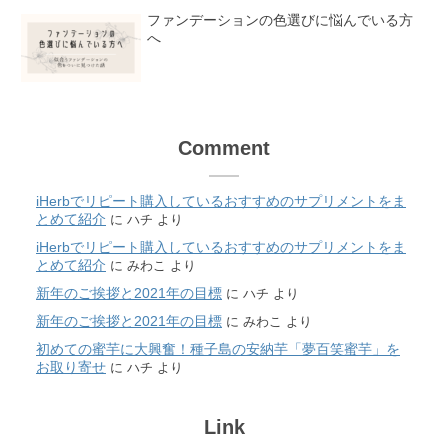
ファンデーションの色選びに悩んでいる方
へ
Comment
iHerbでリピート購入しているおすすめのサプリメントをま
とめて紹介
に
ハチ
より
iHerbでリピート購入しているおすすめのサプリメントをま
とめて紹介
に
みわこ
より
新年のご挨拶と2021年の目標
に
ハチ
より
新年のご挨拶と2021年の目標
に
みわこ
より
初めての蜜芋に大興奮！種子島の安納芋「夢百笑蜜芋」を
お取り寄せ
に
ハチ
より
Link