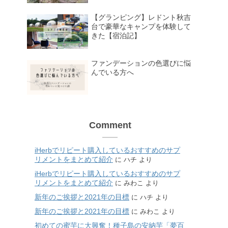
【グランピング】レドント秋吉
台で豪華なキャンプを体験して
きた【宿泊記】
ファンデーションの色選びに悩
んでいる方へ
Comment
iHerbでリピート購入しているおすすめのサプ
リメントをまとめて紹介
に
ハチ
より
iHerbでリピート購入しているおすすめのサプ
リメントをまとめて紹介
に
みわこ
より
新年のご挨拶と2021年の目標
に
ハチ
より
新年のご挨拶と2021年の目標
に
みわこ
より
初めての蜜芋に大興奮！種子島の安納芋「夢百