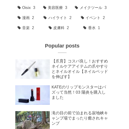
Oisix
3
美容医療
3
メイクツール
3
漫画
2
ハイライト
2
イベント
2
音楽
2
皮膚科
2
香水
1
Popular posts
【爪育】コスパ良し！おすすめ
ネイルケアアイテムの爪やすり
とネイルオイル【ネイルベッド
を伸ばす】
KATEのリップモンスターはバ
ズって当然！03 陽炎を購入し
ました
滝の目の前で泊まれる寂地峡キ
ャンプ場でまったり癒されキャ
ンプ