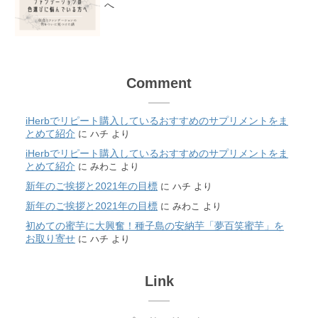
へ
Comment
iHerbでリピート購入しているおすすめのサプリメントをま
とめて紹介
に
ハチ
より
iHerbでリピート購入しているおすすめのサプリメントをま
とめて紹介
に
みわこ
より
新年のご挨拶と2021年の目標
に
ハチ
より
新年のご挨拶と2021年の目標
に
みわこ
より
初めての蜜芋に大興奮！種子島の安納芋「夢百笑蜜芋」を
お取り寄せ
に
ハチ
より
Link