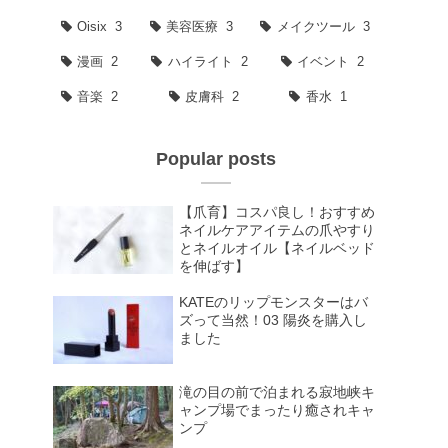
Oisix
3
美容医療
3
メイクツール
3
漫画
2
ハイライト
2
イベント
2
音楽
2
皮膚科
2
香水
1
Popular posts
【爪育】コスパ良し！おすすめ
ネイルケアアイテムの爪やすり
とネイルオイル【ネイルベッド
を伸ばす】
KATEのリップモンスターはバ
ズって当然！03 陽炎を購入し
ました
滝の目の前で泊まれる寂地峡キ
ャンプ場でまったり癒されキャ
ンプ