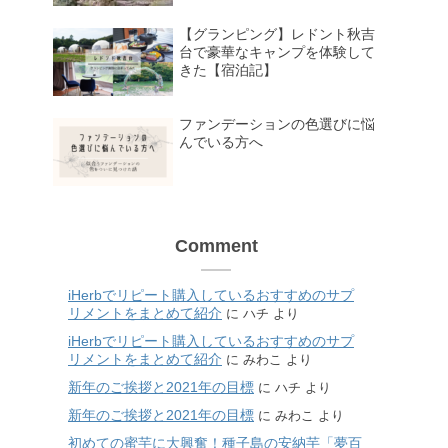
【グランピング】レドント秋吉
台で豪華なキャンプを体験して
きた【宿泊記】
ファンデーションの色選びに悩
んでいる方へ
Comment
iHerbでリピート購入しているおすすめのサプ
リメントをまとめて紹介
に
ハチ
より
iHerbでリピート購入しているおすすめのサプ
リメントをまとめて紹介
に
みわこ
より
新年のご挨拶と2021年の目標
に
ハチ
より
新年のご挨拶と2021年の目標
に
みわこ
より
初めての蜜芋に大興奮！種子島の安納芋「夢百