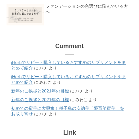
ファンデーションの色選びに悩んでいる方
へ
Comment
iHerbでリピート購入しているおすすめのサプリメントをま
とめて紹介
に
ハチ
より
iHerbでリピート購入しているおすすめのサプリメントをま
とめて紹介
に
みわこ
より
新年のご挨拶と2021年の目標
に
ハチ
より
新年のご挨拶と2021年の目標
に
みわこ
より
初めての蜜芋に大興奮！種子島の安納芋「夢百笑蜜芋」を
お取り寄せ
に
ハチ
より
Link