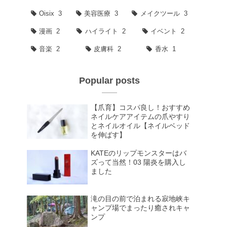
Oisix
3
美容医療
3
メイクツール
3
漫画
2
ハイライト
2
イベント
2
音楽
2
皮膚科
2
香水
1
Popular posts
【爪育】コスパ良し！おすすめ
ネイルケアアイテムの爪やすり
とネイルオイル【ネイルベッド
を伸ばす】
KATEのリップモンスターはバ
ズって当然！03 陽炎を購入し
ました
滝の目の前で泊まれる寂地峡キ
ャンプ場でまったり癒されキャ
ンプ