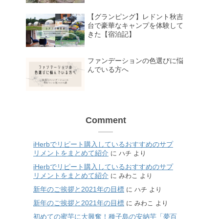
【グランピング】レドント秋吉
台で豪華なキャンプを体験して
きた【宿泊記】
ファンデーションの色選びに悩
んでいる方へ
Comment
iHerbでリピート購入しているおすすめのサプ
リメントをまとめて紹介
に
ハチ
より
iHerbでリピート購入しているおすすめのサプ
リメントをまとめて紹介
に
みわこ
より
新年のご挨拶と2021年の目標
に
ハチ
より
新年のご挨拶と2021年の目標
に
みわこ
より
初めての蜜芋に大興奮！種子島の安納芋「夢百