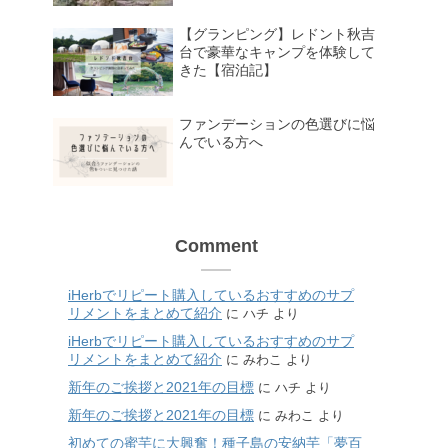
【グランピング】レドント秋吉
台で豪華なキャンプを体験して
きた【宿泊記】
ファンデーションの色選びに悩
んでいる方へ
Comment
iHerbでリピート購入しているおすすめのサプ
リメントをまとめて紹介
に
ハチ
より
iHerbでリピート購入しているおすすめのサプ
リメントをまとめて紹介
に
みわこ
より
新年のご挨拶と2021年の目標
に
ハチ
より
新年のご挨拶と2021年の目標
に
みわこ
より
初めての蜜芋に大興奮！種子島の安納芋「夢百