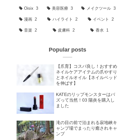
Oisix
3
美容医療
3
メイクツール
3
漫画
2
ハイライト
2
イベント
2
音楽
2
皮膚科
2
香水
1
Popular posts
【爪育】コスパ良し！おすすめ
ネイルケアアイテムの爪やすり
とネイルオイル【ネイルベッド
を伸ばす】
KATEのリップモンスターはバ
ズって当然！03 陽炎を購入し
ました
滝の目の前で泊まれる寂地峡キ
ャンプ場でまったり癒されキャ
ンプ