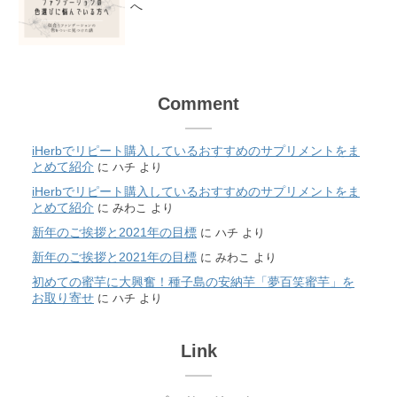
へ
Comment
iHerbでリピート購入しているおすすめのサプリメントをま
とめて紹介
に
ハチ
より
iHerbでリピート購入しているおすすめのサプリメントをま
とめて紹介
に
みわこ
より
新年のご挨拶と2021年の目標
に
ハチ
より
新年のご挨拶と2021年の目標
に
みわこ
より
初めての蜜芋に大興奮！種子島の安納芋「夢百笑蜜芋」を
お取り寄せ
に
ハチ
より
Link