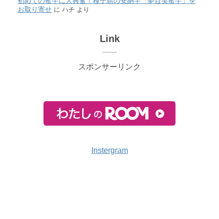
初めての蜜芋に大興奮！種子島の安納芋「夢百笑蜜芋」を
お取り寄せ
に
ハチ
より
Link
スポンサーリンク
Instergram