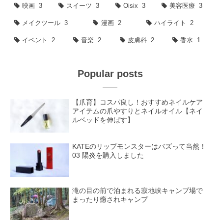
映画
3
スイーツ
3
Oisix
3
美容医療
3
メイクツール
3
漫画
2
ハイライト
2
イベント
2
音楽
2
皮膚科
2
香水
1
Popular posts
【爪育】コスパ良し！おすすめネイルケア
アイテムの爪やすりとネイルオイル【ネイ
ルベッドを伸ばす】
KATEのリップモンスターはバズって当然！
03 陽炎を購入しました
滝の目の前で泊まれる寂地峡キャンプ場で
まったり癒されキャンプ