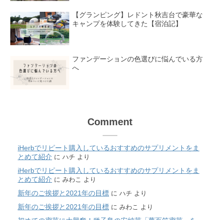
【グランピング】レドント秋吉台で豪華な
キャンプを体験してきた【宿泊記】
ファンデーションの色選びに悩んでいる方
へ
Comment
iHerbでリピート購入しているおすすめのサプリメントをま
とめて紹介
に
ハチ
より
iHerbでリピート購入しているおすすめのサプリメントをま
とめて紹介
に
みわこ
より
新年のご挨拶と2021年の目標
に
ハチ
より
新年のご挨拶と2021年の目標
に
みわこ
より