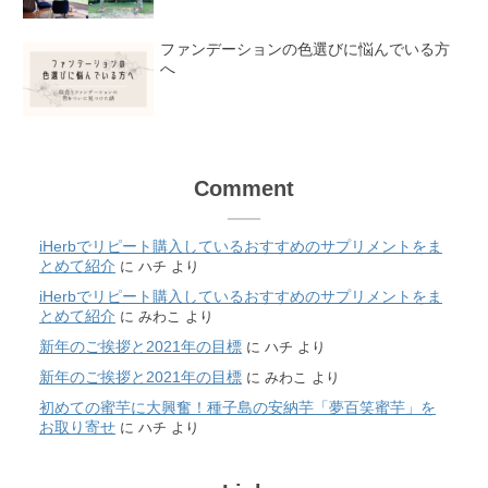
ファンデーションの色選びに悩んでいる方
へ
Comment
iHerbでリピート購入しているおすすめのサプリメントをま
とめて紹介
に
ハチ
より
iHerbでリピート購入しているおすすめのサプリメントをま
とめて紹介
に
みわこ
より
新年のご挨拶と2021年の目標
に
ハチ
より
新年のご挨拶と2021年の目標
に
みわこ
より
初めての蜜芋に大興奮！種子島の安納芋「夢百笑蜜芋」を
お取り寄せ
に
ハチ
より