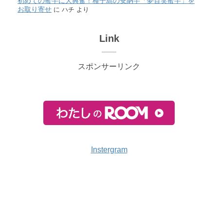
初めての蜜芋に大興奮！種子島の安納芋「夢百笑蜜芋」を
お取り寄せ
に
ハチ
より
Link
スポンサーリンク
Instergram