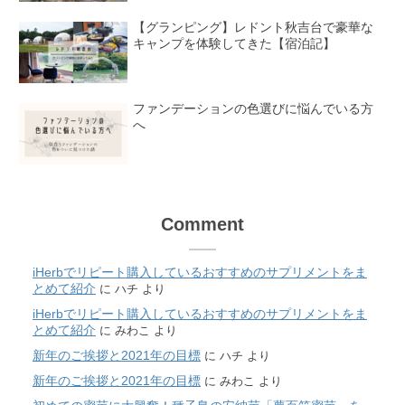
【グランピング】レドント秋吉台で豪華な
キャンプを体験してきた【宿泊記】
ファンデーションの色選びに悩んでいる方
へ
Comment
iHerbでリピート購入しているおすすめのサプリメントをま
とめて紹介
に
ハチ
より
iHerbでリピート購入しているおすすめのサプリメントをま
とめて紹介
に
みわこ
より
新年のご挨拶と2021年の目標
に
ハチ
より
新年のご挨拶と2021年の目標
に
みわこ
より