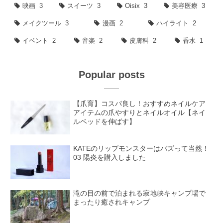
映画
3
スイーツ
3
Oisix
3
美容医療
3
メイクツール
3
漫画
2
ハイライト
2
イベント
2
音楽
2
皮膚科
2
香水
1
Popular posts
【爪育】コスパ良し！おすすめネイルケア
アイテムの爪やすりとネイルオイル【ネイ
ルベッドを伸ばす】
KATEのリップモンスターはバズって当然！
03 陽炎を購入しました
滝の目の前で泊まれる寂地峡キャンプ場で
まったり癒されキャンプ