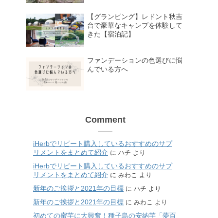
【グランピング】レドント秋吉
台で豪華なキャンプを体験して
きた【宿泊記】
ファンデーションの色選びに悩
んでいる方へ
Comment
iHerbでリピート購入しているおすすめのサプ
リメントをまとめて紹介
に
ハチ
より
iHerbでリピート購入しているおすすめのサプ
リメントをまとめて紹介
に
みわこ
より
新年のご挨拶と2021年の目標
に
ハチ
より
新年のご挨拶と2021年の目標
に
みわこ
より
初めての蜜芋に大興奮！種子島の安納芋「夢百