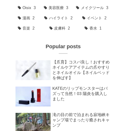
Oisix
3
美容医療
3
メイクツール
3
漫画
2
ハイライト
2
イベント
2
音楽
2
皮膚科
2
香水
1
Popular posts
【爪育】コスパ良し！おすすめ
ネイルケアアイテムの爪やすり
とネイルオイル【ネイルベッド
を伸ばす】
KATEのリップモンスターはバ
ズって当然！03 陽炎を購入し
ました
滝の目の前で泊まれる寂地峡キ
ャンプ場でまったり癒されキャ
ンプ