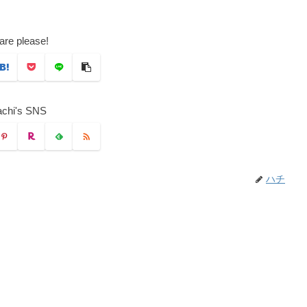
are please!
chi's SNS
ハチ