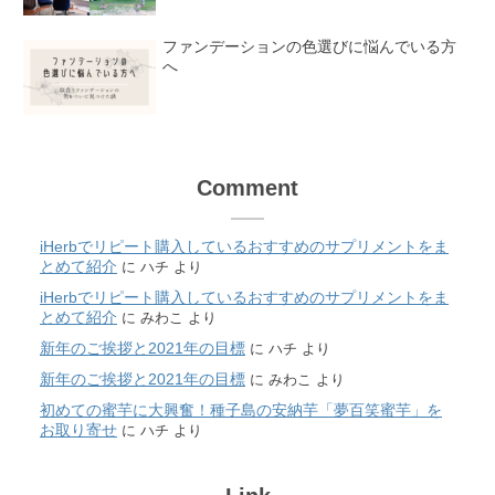
ファンデーションの色選びに悩んでいる方
へ
Comment
iHerbでリピート購入しているおすすめのサプリメントをま
とめて紹介
に
ハチ
より
iHerbでリピート購入しているおすすめのサプリメントをま
とめて紹介
に
みわこ
より
新年のご挨拶と2021年の目標
に
ハチ
より
新年のご挨拶と2021年の目標
に
みわこ
より
初めての蜜芋に大興奮！種子島の安納芋「夢百笑蜜芋」を
お取り寄せ
に
ハチ
より