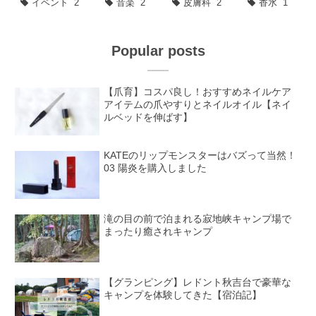
イベント
2
音楽
2
皮膚科
2
香水
1
Popular posts
【爪育】コスパ良し！おすすめネイルケア
アイテムの爪やすりとネイルオイル【ネイ
ルベッドを伸ばす】
KATEのリップモンスターはバズって当然！
03 陽炎を購入しました
滝の目の前で泊まれる寂地峡キャンプ場で
まったり癒されキャンプ
【グランピング】レドント秋吉台で豪華な
キャンプを体験してきた【宿泊記】