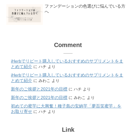
ファンデーションの色選びに悩んでいる方
へ
Comment
iHerbでリピート購入しているおすすめのサプリメントをま
とめて紹介
に
ハチ
より
iHerbでリピート購入しているおすすめのサプリメントをま
とめて紹介
に
みわこ
より
新年のご挨拶と2021年の目標
に
ハチ
より
新年のご挨拶と2021年の目標
に
みわこ
より
初めての蜜芋に大興奮！種子島の安納芋「夢百笑蜜芋」を
お取り寄せ
に
ハチ
より
Link